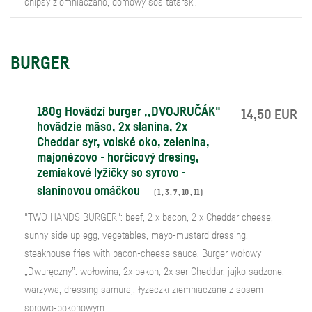
chipsy ziemniaczane, domowy sos tatarski.
BURGER
180g Hovädzí burger ,,DVOJRUČÁK"
14,50 EUR
hovädzie mäso, 2x slanina, 2x
Cheddar syr, volské oko, zelenina,
majonézovo - horčicový dresing,
zemiakové lyžičky so syrovo -
slaninovou omáčkou
(
1
,
3
,
7
,
10
,
11
)
"TWO HANDS BURGER": beef, 2 x bacon, 2 x Cheddar cheese,
sunny side up egg, vegetables, mayo-mustard dressing,
steakhouse fries with bacon-cheese sauce. Burger wołowy
„Dwuręczny”: wołowina, 2x bekon, 2x ser Cheddar, jajko sadzone,
warzywa, dressing samuraj, łyżeczki ziemniaczane z sosem
serowo-bekonowym.