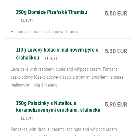
150g Domáce Plzeňské Tiramisu
5,50 EUR
(
1
,
3
,
7
)
Homemade Tiramisu. Domowe Tiramisu.
110g Lávový koláč s malinovým pyré a
5,30 EUR
šľahačkou
(
1
,
3
,
7
)
Lava cake with raspberry purée and whipped cream. Fondant
czekoladowy (Czekoladowe ciastko z płynnym środkiem), z puree
malinowym i bitą śmietaną.
150g Palacinky s Nutellou a
5,90 EUR
karamelizovanými orechami, šľahačka
(
1
,
3
,
7
)
Pancakes with Nutella, caramelized nuts and whipped cream.