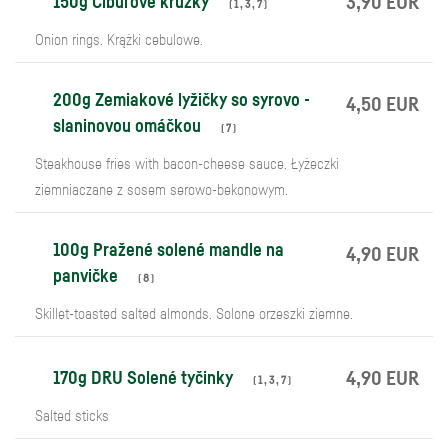
150g Cibuľové krúžky
3,90 EUR
(
1
,
3
,
7
)
Onion rings. Krążki cebulowe.
200g Zemiakové lyžičky so syrovo -
4,50 EUR
slaninovou omáčkou
(
7
)
Steakhouse fries with bacon-cheese sauce. Łyżeczki
ziemniaczane z sosem serowo-bekonowym.
100g Pražené solené mandle na
4,90 EUR
panvičke
(
8
)
Skillet-toasted salted almonds. Solone orzeszki ziemne.
170g DRU Solené tyčinky
4,90 EUR
(
1
,
3
,
7
)
Salted sticks