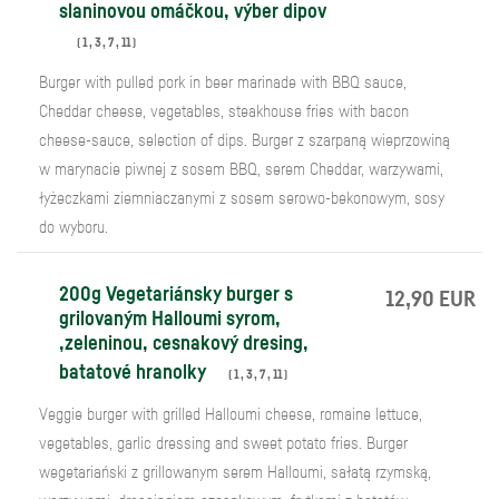
slaninovou omáčkou, výber dipov
(
1
,
3
,
7
,
11
)
Burger with pulled pork in beer marinade with BBQ sauce,
Cheddar cheese, vegetables, steakhouse fries with bacon
cheese-sauce, selection of dips. Burger z szarpaną wieprzowiną
w marynacie piwnej z sosem BBQ, serem Cheddar, warzywami,
łyżeczkami ziemniaczanymi z sosem serowo-bekonowym, sosy
do wyboru.
200g Vegetariánsky burger s
12,90 EUR
grilovaným Halloumi syrom,
,zeleninou, cesnakový dresing,
batatové hranolky
(
1
,
3
,
7
,
11
)
Veggie burger with grilled Halloumi cheese, romaine lettuce,
vegetables, garlic dressing and sweet potato fries. Burger
wegetariański z grillowanym serem Halloumi, sałatą rzymską,