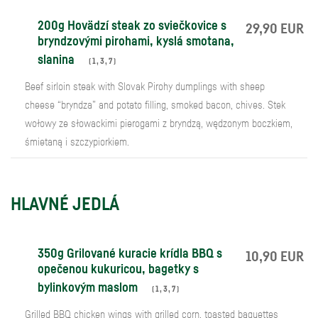
200g Hovädzí steak zo sviečkovice s
29,90 EUR
bryndzovými pirohami, kyslá smotana,
slanina
(
1
,
3
,
7
)
Beef sirloin steak with Slovak Pirohy dumplings with sheep
cheese “bryndza” and potato filling, smoked bacon, chives. Stek
wołowy ze słowackimi pierogami z bryndzą, wędzonym boczkiem,
śmietaną i szczypiorkiem.
HLAVNÉ JEDLÁ
350g Grilované kuracie krídla BBQ s
10,90 EUR
opečenou kukuricou, bagetky s
bylinkovým maslom
(
1
,
3
,
7
)
Grilled BBQ chicken wings with grilled corn, toasted baguettes