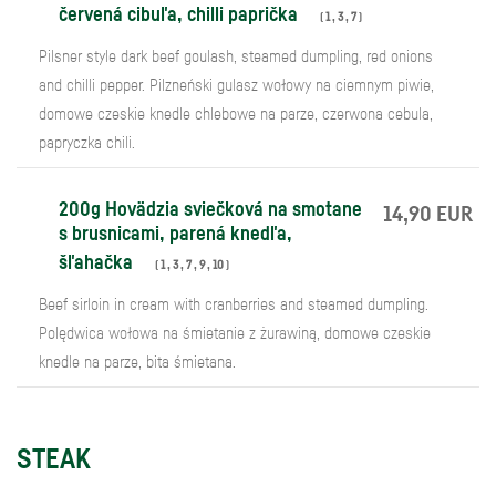
červená cibuľa, chilli paprička
(
1
,
3
,
7
)
Pilsner style dark beef goulash, steamed dumpling, red onions
and chilli pepper. Pilzneński gulasz wołowy na ciemnym piwie,
domowe czeskie knedle chlebowe na parze, czerwona cebula,
papryczka chili.
200g Hovädzia sviečková na smotane
14,90 EUR
s brusnicami, parená knedľa,
šľahačka
(
1
,
3
,
7
,
9
,
10
)
Beef sirloin in cream with cranberries and steamed dumpling.
Polędwica wołowa na śmietanie z żurawiną, domowe czeskie
knedle na parze, bita śmietana.
STEAK