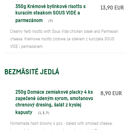
350g Krémové bylinkové risotto s
13,90 EUR
kuracím steakom SOUS VIDE a
parmezánom
(
7
)
Creamy herb risotto with Sous Vide chicken steak and Parmesan
cheese. Kremowe risotto ziołowe ze stekiem z kurczaka SOUS
VIDE i parmezanem.
BEZMÄSITÉ JEDLÁ
250g Domáce zemiakové placky 4 ks
8,90 EUR
zapečené údeným syrom, smotanovo
chrenový dresing, šalát z kyslej
kapusty
(
1
,
3
,
7
)
Homemade hash browns 4 pcs - baked with smoked cheese,