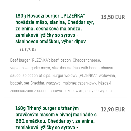
180g Hovädzí burger ,,PLZEŇKA"
13,50 EUR
hovädzie mäso, slanina, Cheddar syr,
zelenina, cesnaková majonéza,
zemiakové lyžičky so syrovo -
slaninovou omáčkou, výber dipov
(
1
,
3
,
7
,
11
)
Beef burger “PLZEŇKA”: beef, bacon, Cheddar cheese,
vegetables, garlic mayo, steakhouse fries with bacon-cheese
sauce, selection of dips. Burger wołowy „PLZEŇKA”: wołowina,
boczek, ser Cheddar, warzywa, majonez czosnkowy, łyżeczki
ziemniaczane z sosem serowo-bekonowym, sosy do wyboru.
160g Trhaný burger s trhaným
12,90 EUR
bravčovým mäsom v pivnej marináde s
BBQ omáčkou, Cheddar syr, zelenina,
zemiakové lyžičky so syrovo -