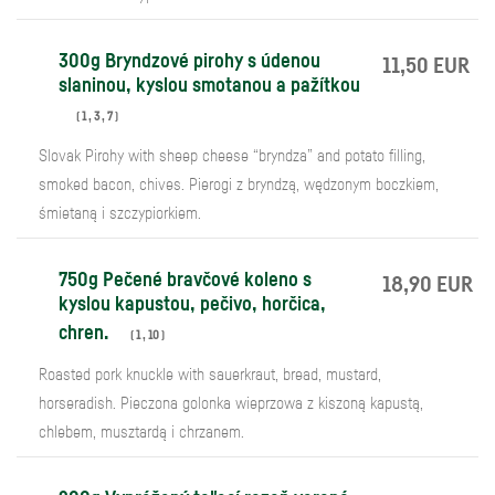
300g Bryndzové pirohy s údenou
11,50 EUR
slaninou, kyslou smotanou a pažítkou
(
1
,
3
,
7
)
Slovak Pirohy with sheep cheese “bryndza” and potato filling,
smoked bacon, chives. Pierogi z bryndzą, wędzonym boczkiem,
śmietaną i szczypiorkiem.
750g Pečené bravčové koleno s
18,90 EUR
kyslou kapustou, pečivo, horčica,
chren.
(
1
,
10
)
Roasted pork knuckle with sauerkraut, bread, mustard,
horseradish. Pieczona golonka wieprzowa z kiszoną kapustą,
chlebem, musztardą i chrzanem.