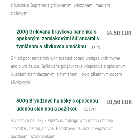
z kurczaka Supreme z grillowanymi warzywami, masłem
ziołowym,
200g Grilovaná bravčová panenka s
14,50 EUR
opekanými zemiakovými šúľancami s
tymiánom a slivkovou omáčkou
(
1
,
7
)
Grilled pork tenderloin with toasted potato wedges with thyme
and plum sauce. Grillowana polędwiczka wieprzowa z opiekanymi
kluskami ziemniaczanymi s tymianem i lekko pikantnym sosem
śliwkowym.
300g Bryndzové halušky s opečenou
10,50 EUR
údenou slaninou a pažítkou
(
1
,
3
,
7
)
Bryndzové halušky - Potato dumplings with sheep cheese
“bryndza”, bacon, chives. Bryndzowe haluszki z wędzonym
boczkiem i szczypiorkiem.