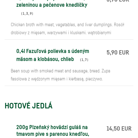
zeleninou a pečenove knedlíčky
(
1
,
3
,
9
)
Chicken broth with meat, vegetables, and liver dumplings. Rosół
drobiowy z mięsem, warzywami i kluskami. wątrobianymi
0,4l Fazuľová polievka s údeným
5,90 EUR
mäsom a klobásou, chlieb
(
1
,
7
)
Bean soup with smoked meat and sausage, bread. Zupa
fasolowa z wędzonym mięsem i kiełbasą, pieczywo.
HOTOVÉ JEDLÁ
200g Plzeňský hovädzí guláš na
14,50 EUR
tmavom pive s parenou knedľou,