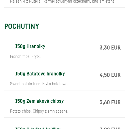
Naleśniki z Nutellą i karmelizowanymi orzechami, bita śmietana.
POCHUTINY
150g Hranolky
3,30 EUR
French fries. Frytki.
150g Batátové hranolky
4,50 EUR
Sweet potato fries. Frytki batatowe.
150g Zemiakové chipsy
3,60 EUR
Potato chips. Chipsy ziemniaczane.