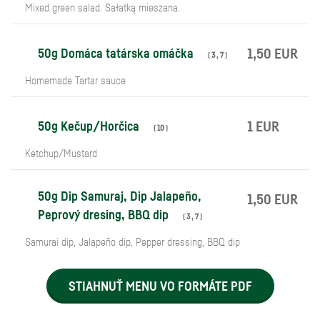
Mixed green salad. Sałatką mieszana.
50g Domáca tatárska omáčka
1,50 EUR
(
3
,
7
)
Homemade Tartar sauce
50g Kečup/Horčica
1 EUR
(
10
)
Ketchup/Mustard
50g Dip Samuraj, Dip Jalapeño,
1,50 EUR
Peprový dresing, BBQ dip
(
3
,
7
)
Samurai dip, Jalapeño dip, Pepper dressing, BBQ dip
STIAHNUŤ MENU VO FORMÁTE PDF