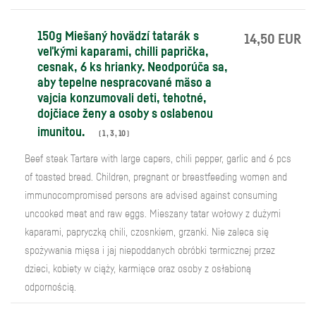
150g Miešaný hovädzí tatarák s
14,50 EUR
veľkými kaparami, chilli paprička,
cesnak, 6 ks hrianky. Neodporúča sa,
aby tepelne nespracované mäso a
vajcia konzumovali deti, tehotné,
dojčiace ženy a osoby s oslabenou
imunitou.
(
1
,
3
,
10
)
Beef steak Tartare with large capers, chili pepper, garlic and 6 pcs
of toasted bread. Children, pregnant or breastfeeding women and
immunocompromised persons are advised against consuming
uncooked meat and raw eggs. Mieszany tatar wołowy z dużymi
kaparami, papryczką chili, czosnkiem, grzanki. Nie zaleca się
spożywania mięsa i jaj niepoddanych obróbki termicznej przez
dzieci, kobiety w ciąży, karmiące oraz osoby z osłabioną
odpornością.