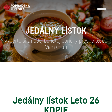
JEDÁLNY LÍSTOK
vyberte si z našej bohatej ponuky presne to, čo
Vám chutí
Jedálny lístok Leto 26
KOPIE