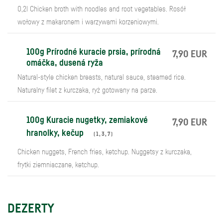
0,2l Chicken broth with noodles and root vegetables. Rosół
wołowy z makaronem i warzywami korzeniowymi.
100g Prírodné kuracie prsia, prírodná
7,90 EUR
omáčka, dusená ryža
Natural-style chicken breasts, natural sauce, steamed rice.
Naturalny filet z kurczaka, ryż gotowany na parze.
100g Kuracie nugetky, zemiakové
7,90 EUR
hranolky, kečup
(
1
,
3
,
7
)
Chicken nuggets, French fries, ketchup. Nuggetsy z kurczaka,
frytki ziemniaczane, ketchup.
DEZERTY