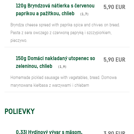
120g Bryndzová nátierka s červenou
5,90 EUR
paprikou a pažitkou, chlieb
(
1
,
7
)
Bryndza cheese spread with paprika spice and chives on bread.
Pasta z sera owczego z czerwoną papryką i szczypiorkiem,
pieczywo.
150g Domáci nakladaný utopenec so
5,90 EUR
zeleninou, chlieb
(
1
,
9
)
Homemade pickled sausage with vegetables, bread. Domowa
marynowana kiełbasa z warzywami i chlebem
POLIEVKY
0,33l Hydinový vývar s mäsom,
3,90 EUR