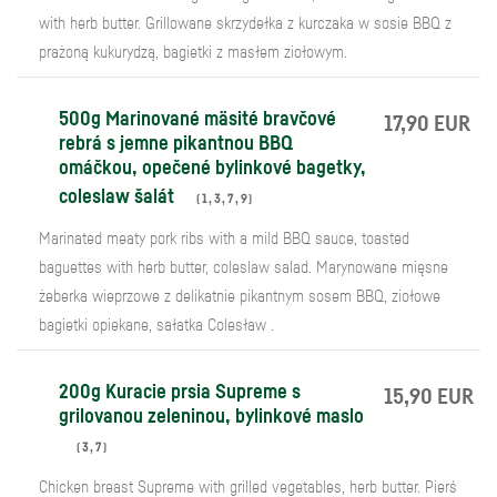
with herb butter. Grillowane skrzydełka z kurczaka w sosie BBQ z
prażoną kukurydzą, bagietki z masłem ziołowym.
500g Marinované mäsité bravčové
17,90 EUR
rebrá s jemne pikantnou BBQ
omáčkou, opečené bylinkové bagetky,
coleslaw šalát
(
1
,
3
,
7
,
9
)
Marinated meaty pork ribs with a mild BBQ sauce, toasted
baguettes with herb butter, coleslaw salad. Marynowane mięsne
żeberka wieprzowe z delikatnie pikantnym sosem BBQ, ziołowe
bagietki opiekane, sałatka Colesław .
200g Kuracie prsia Supreme s
15,90 EUR
grilovanou zeleninou, bylinkové maslo
(
3
,
7
)
Chicken breast Supreme with grilled vegetables, herb butter. Pierś