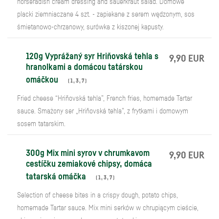
horseradish cream dressing and sauerkraut salad. Domowe
placki ziemniaczane 4 szt. - zapiekane z serem wędzonym, sos
śmietanowo-chrzanowy, surówka z kiszonej kapusty.
120g Vyprážaný syr Hriňovská tehla s
9,90 EUR
hranolkami a domácou tatárskou
omáčkou
(
1
,
3
,
7
)
Fried cheese “Hriňovská tehla”, French fries, homemade Tartar
sauce. Smażony ser „Hriňovská tehla”, z frytkami i domowym
sosem tatarskim.
300g Mix mini syrov v chrumkavom
9,90 EUR
cestíčku zemiakové chipsy, domáca
tatarská omáčka
(
1
,
3
,
7
)
Selection of cheese bites in a crispy dough, potato chips,
homemade Tartar sauce. Mix mini serków w chrupiącym cieście,