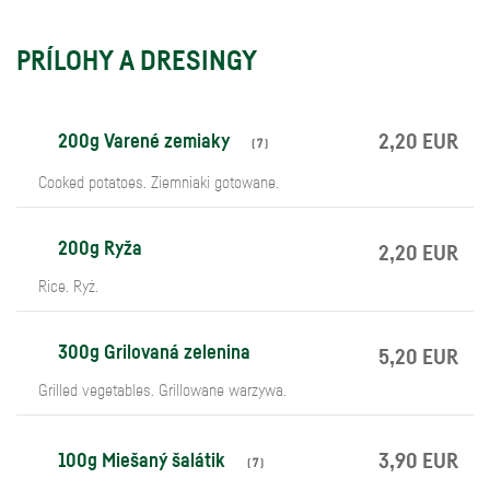
PRÍLOHY A DRESINGY
200g Varené zemiaky
2,20 EUR
(
7
)
Cooked potatoes. Ziemniaki gotowane.
200g Ryža
2,20 EUR
Rice. Ryż.
300g Grilovaná zelenina
5,20 EUR
Grilled vegetables. Grillowane warzywa.
100g Miešaný šalátik
3,90 EUR
(
7
)