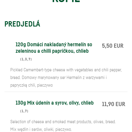
PREDJEDLÁ
120g Domáci nakladaný hermelín so
5,50 EUR
zeleninou a chilli papričkou, chlieb
(
1
,
3
,
7
)
Pickled Camembert-type cheese with vegetables and chili pepper,
bread. Domowy marynowany ser Hermelin z warzywami i
papryczką chili, pieczywo
130g Mix údenín a syrov, olivy, chlieb
11,90 EUR
(
1
,
7
)
Selection of cheese and smoked meat products, olives, bread.
Mix wędlin i serów, oliwki, pieczywo.