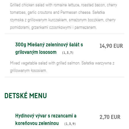
Grilled chicken salad with romaine lettuce, roasted bacon, cherry
tomatoes, garlic croutons and Parmesan cheese. Sałatka
rzymska z grillowanym kurczakiem, smażonym boczkiem, cherry
pomidorami, grzankami czosnkowymi i parmezanem.
300g Miešaný zeleninový šalát s
14,90 EUR
grilovaným lososom
(
1
,
3
,
7
)
Mixed vegetable salad with grilled salmon. Sałatka warzywna z
grillowanym łososiem.
DETSKÉ MENU
Hydinový vývar s rezancami a
2,70 EUR
koreňovou zeleninou
(
1
,
3
,
9
)