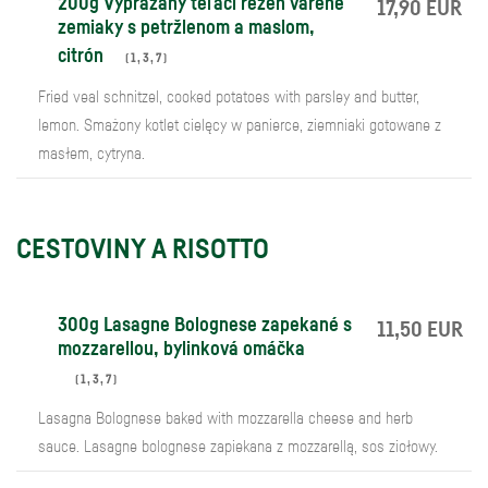
200g Vyprážaný teľací rezeň varené
17,90 EUR
zemiaky s petržlenom a maslom,
citrón
(
1
,
3
,
7
)
Fried veal schnitzel, cooked potatoes with parsley and butter,
lemon. Smażony kotlet cielęcy w panierce, ziemniaki gotowane z
masłem, cytryna.
CESTOVINY A RISOTTO
300g Lasagne Bolognese zapekané s
11,50 EUR
mozzarellou, bylinková omáčka
(
1
,
3
,
7
)
Lasagna Bolognese baked with mozzarella cheese and herb
sauce. Lasagne bolognese zapiekana z mozzarellą, sos ziołowy.