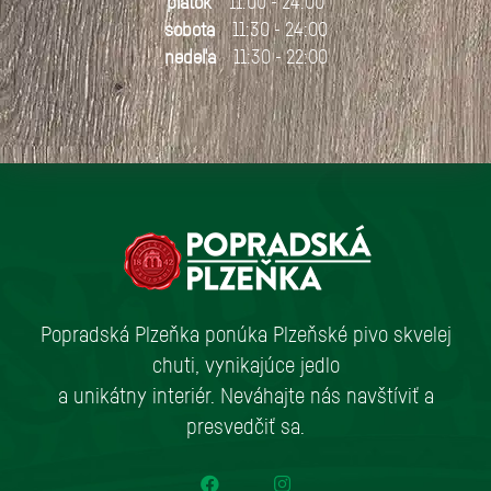
piatok
11:00 - 24:00
sobota
11:30 - 24:00
nedeľa
11:30 - 22:00
Popradská Plzeňka ponúka Plzeňské pivo skvelej
chuti, vynikajúce jedlo
a unikátny interiér. Neváhajte nás navštíviť a
presvedčiť sa.