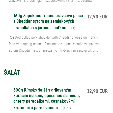
warzywami, dressingiem czosnkowym, frytkami z batatów
160g Zapekané trhané bravčové plece
12,90 EUR
s Cheddar syrom na zemiakových
hranolkách s jarnou cibuľkou
(
7
)
Roasted pulled pork shoulder with Cheddar cheese on French
fries with spring onions. Pieczona szarpana łopatka wieprzowa z
serem Cheddar na ziemniaczanych frytkach ze szczypiorkiem.
ŠALÁT
300g Rímsky šalát s grilovaným
12,90 EUR
kuracím mäsom, opečenou slaninou,
cherry paradajkami, cesnakovými
krutónmi a parmezánom
(
1
,
3
,
7
)